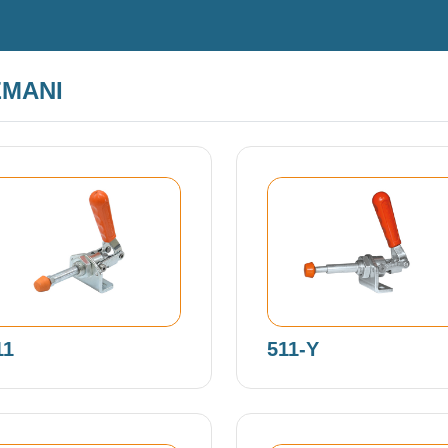
EMANI
11
511-Y