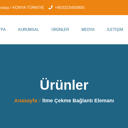
aratay / KONYA TÜRKİYE
+903323450805
YFA
KURUMSAL
ÜRÜNLER
MEDYA
İLETIŞIM
Ürünler
Anasayfa
İtme Çekme Bağlantı Elemanı