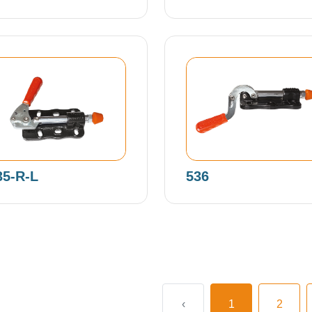
35-R-L
536
‹
1
2