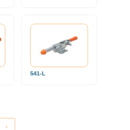
541-L
›