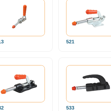
13
521
32
533