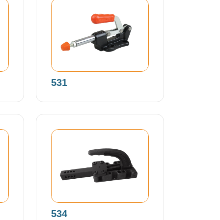
531
534