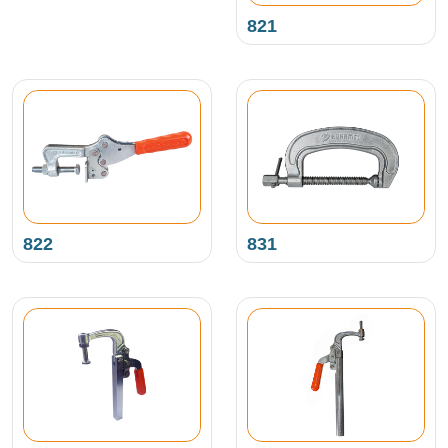
821
822
831